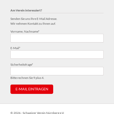
Am Verein interessiert?
Senden Sie uns Ihre E-Mail Adresse.
Wir nehmen Kontakt zu Ihnen auf.
Pflichtfeld
Vorname, Nachname
*
Pflichtfeld
E-Mail
*
Pflichtfeld
Sicherheitsfrage
*
Bitte rechnen Sie 9 plus 4.
E-MAIL EINTRAGEN
© 2026 - Schweizer Verein Nürnberg e.V.