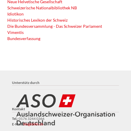
Neue Helvetische Gesellschaft
Schweizerische Nationalbibliothek NB
Idiotikon
Historisches Lexikon der Schweiz
Die Bundesversammlung - Das Schweizer Parlament
Vimentis
Bundesverfassung
Unterstütz durch
Kontakt
Tel.:
0176 3244 0366
E-Mail:
hh@hhhh.ch