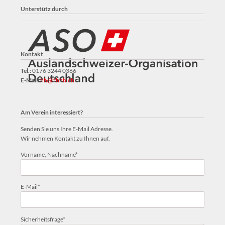
Unterstütz durch
Kontakt
Tel.:
0176 3244 0366
E-Mail:
hh@hhhh.ch
Am Verein interessiert?
Senden Sie uns Ihre E-Mail Adresse.
Wir nehmen Kontakt zu Ihnen auf.
Pflichtfeld
Vorname, Nachname
*
Pflichtfeld
E-Mail
*
Pflichtfeld
Sicherheitsfrage
*