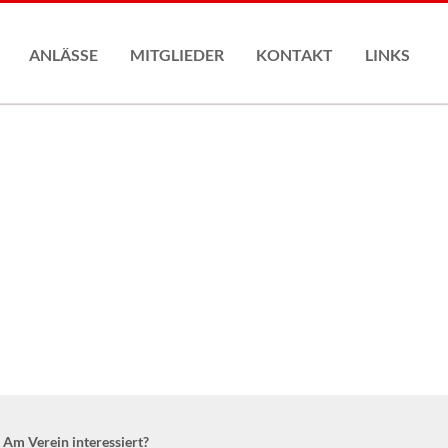
Nav
übe
ANLÄSSE
MITGLIEDER
KONTAKT
LINKS
Mitgliederantrag
Satzung
Am Verein interessiert?