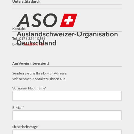
Unterstütz durch
Kontakt
Tel.:
0176 3244 0366
E-Mail:
hh@hhhh.ch
Am Verein interessiert?
Senden Sie uns Ihre E-Mail Adresse.
Wir nehmen Kontakt zu Ihnen auf.
Pflichtfeld
Vorname, Nachname
*
Pflichtfeld
E-Mail
*
Pflichtfeld
Sicherheitsfrage
*