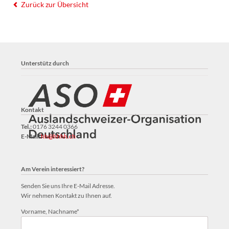
Zurück zur Übersicht
Unterstütz durch
Kontakt
Tel.:
0176 3244 0366
E-Mail:
hh@hhhh.ch
Am Verein interessiert?
Senden Sie uns Ihre E-Mail Adresse.
Wir nehmen Kontakt zu Ihnen auf.
Pflichtfeld
Vorname, Nachname
*