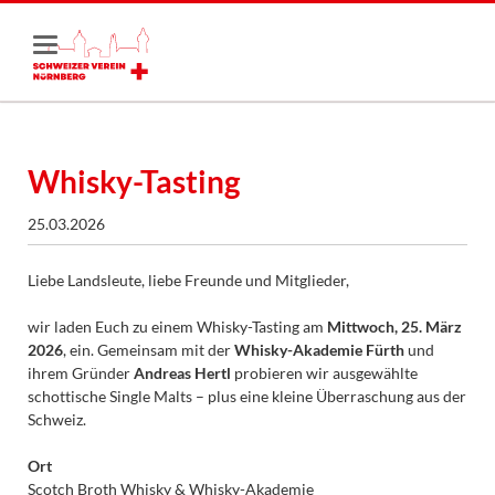
Whisky-Tasting
25.03.2026
Liebe Landsleute, liebe Freunde und Mitglieder,
wir laden Euch zu einem Whisky-Tasting am
Mittwoch, 25. März
2026
, ein. Gemeinsam mit der
Whisky-Akademie Fürth
und
ihrem Gründer
Andreas Hertl
probieren wir ausgewählte
schottische Single Malts – plus eine kleine Überraschung aus der
Schweiz.
Ort
Scotch Broth Whisky & Whisky-Akademie